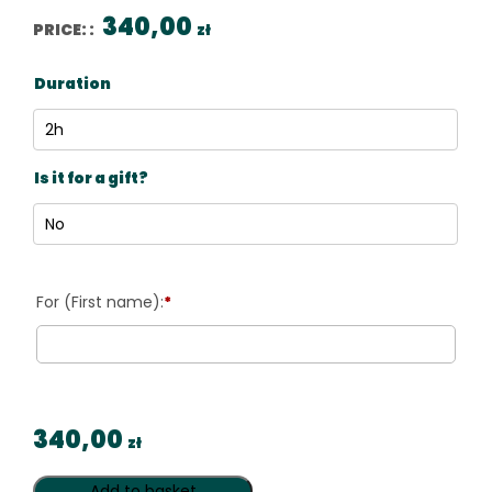
340,00
PRICE: :
zł
Duration
Is it for a gift?
*
340,00
zł
Add to basket