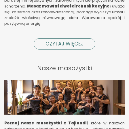
bardziej i mniej aktywnych, zdrowych i tych cierpiących na różne
schorzenia.
Masaż ma właściwości rehabilitacyjne
i uważa
się, że skraca czas rekonwalescencji, pomaga wyciszyć umysł i
znaleźć właściwą równowagę ciała. Wprowadza spokój i
pozytywną energię.
CZYTAJ WIĘCEJ
Nasze masażystki
Poznaj nasze masażystki z Tajlandii
, które w naszych
salonach dbają o komfort, a co za tym idzie – zdrowie naszych