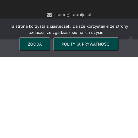
salon@sabaijai.pl
Ta strona korzysta z ciasteczek. Dalsze korzystanie ze strony
oznacza, że zgadzasz się na ich użycie.
ZGODA
POLITYKA PRYWATNOŚCI
©2024 Sabai Jai - Salony Masażu Tajskiego