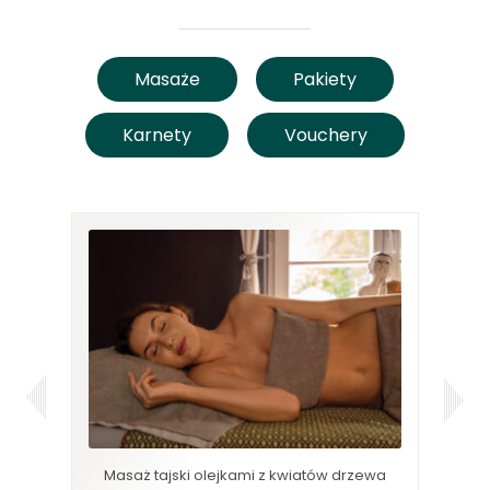
Masaże
Pakiety
Karnety
Vouchery
nymi
Masaż tajski olejkami z kwiatów drzewa
M