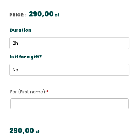
290,00
PRICE: :
zł
Duration
Is it for a gift?
*
290,00
zł