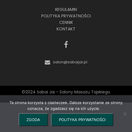
REGULAMIN
POLITYKA PRYWATNOŚCI
CENNIK
KONTAKT
salon@sabaijai.pl
©2024 Sabai Jai - Salony Masażu Tajskiego
Ta strona korzysta z ciasteczek. Dalsze korzystanie ze strony
oznacza, że zgadzasz się na ich użycie.
ZGODA
POLITYKA PRYWATNOŚCI