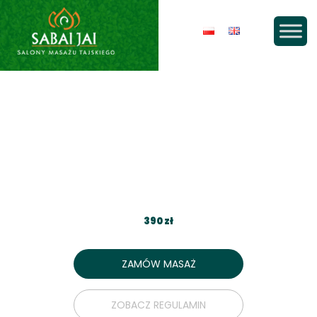
MASAŻ TAJSKI KLASYCZNY +
MASAŻ OLEJKIEM Z KWIATÓW
DRZEWA SZCZĘŚCIA
390 zł
ZAMÓW MASAŻ
ZOBACZ REGULAMIN