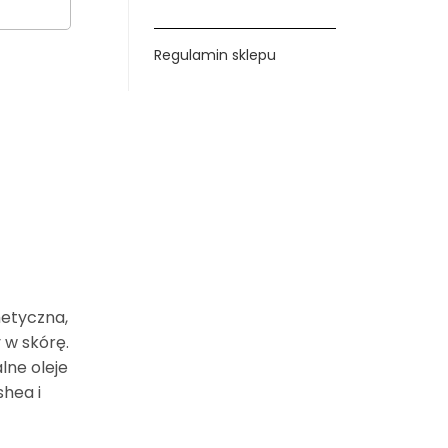
Regulamin sklepu
metyczna,
 w skórę.
lne oleje
shea i