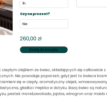
Czy na prezent?
260,00
zł
Dodaj do koszyka
epłym olejkiem ze świec, składających się całkowicie z
cznych. Nie powoduje poparzeń, gdyż jest to świeca kos
przemieni się w ciepły, aromatyczny olejek, wmasowywany
elastyczna, gładka i miękka w dotyku. Bazą świec są natura
b ryżu, pestek moreli,awokado, jojoba, winogron oraz masło 